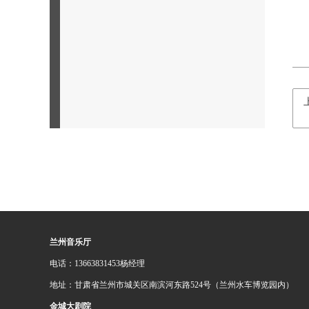
兰州音乐厅
电话：13663831453杨经理
地址：甘肃省兰州市城关区南滨河东路524号（兰州水车博览园内）
金城大剧院