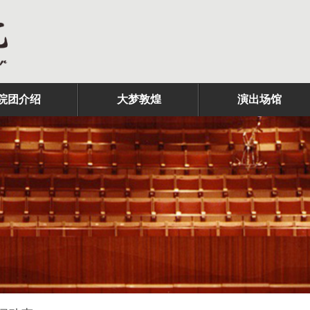
院团介绍
大梦敦煌
演出场馆