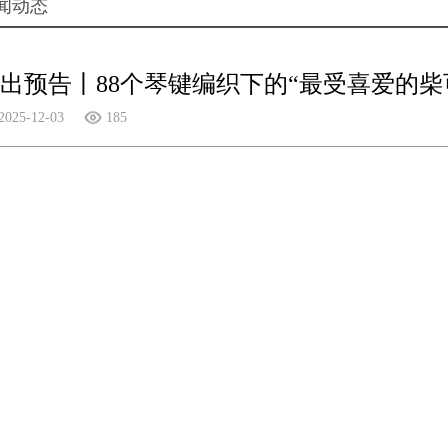
闻动态
出预告丨88个琴键编织下的“最受喜爱的柴
2025-12-03
185