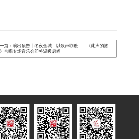
一篇：演出预告丨冬夜金城，以歌声取暖——《此声的旅
》合唱专场音乐会即将温暖启程